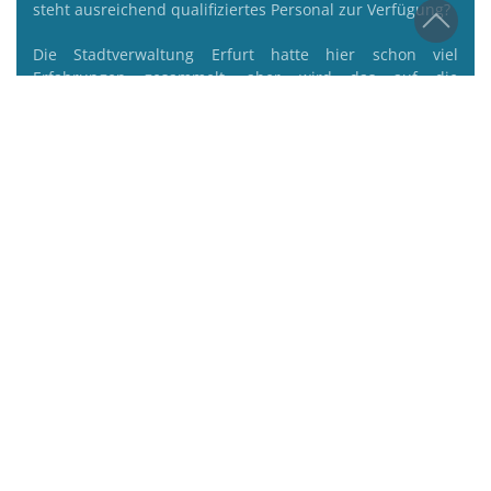
steht ausreichend qualifiziertes Personal zur Verfügung?
Die Stadtverwaltung Erfurt hatte hier schon viel
Erfahrungen gesammelt, aber wird das auf die
Verbandsfläche mit immerhin ca. 63,1 Tausend Hektar
Fläche, ca. 630 Kilometer Gewässer in 45
Mitgliedsgemeinden übertragbar sein?
Aus heutiger Sicht darf ich sagen – ja es ist ein
Erfolgskonzept. Natürlich ist noch nicht alles optimal,
aber der Freistaat Thüringen hat Wort gehalten. Die
Finanzierung ist gesetzlich verankert und mit Beschluss
des Thüringer Parlamentes vom 04. April 2025 zum
Landeshaushalt für 2025 sind jetzt auch die am
erforderlichen Bedarf ausgerichteten angemessenen
Zuweisungen für die Gewässerunterhaltung für 2025 in
voller Höhe freigegeben, sodass die Arbeitsfähigkeit
sowohl für 2025 als auch für 2026 [21,042 Mio Euro]
gewährleistet ist.
Was lässt sich im Detail vorweisen: